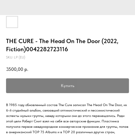
THE CURE - The Head On The Door (2022,
Fiction)0042282723116
SKU:
LP (EU)
3500,00
р.
Купить
В 1985 году обновленный состав The Cure записал The Head On The Door, их
6-й студийный альбом, связавший оптимистический и пессимистический
аспекты музыки группы, между которыми они до этого перемещались. Ради
этой цели Роберт Смит взял на себя все авторские функции. Пластинка
получила первое международное коммерческое признание для группы, попав
в американский TOP 75 Albums и в TOP 20 различных других стран,