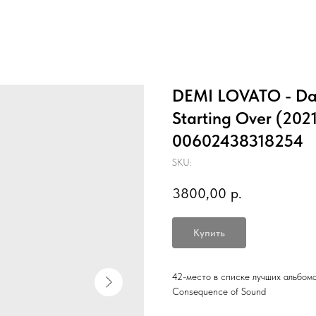
DEMI LOVATO - Danc
Starting Over (2021
00602438318254
SKU:
3800,00
р.
Купить
42-место в списке лучших альбом
Consequence of Sound