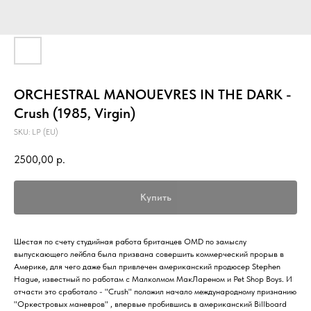
ORCHESTRAL MANOUEVRES IN THE DARK -
Crush (1985, Virgin)
SKU:
LP (EU)
2500,00
р.
Купить
Шестая по счету студийная работа британцев OMD по замыслу
выпускающего лейбла была призвана совершить коммерческий прорыв в
Америке, для чего даже был привлечен американский продюсер Stephen
Hague, известный по работам с Малколмом МакЛареном и Pet Shop Boys. И
отчасти это сработало - "Crush" положил начало международному признанию
"Оркестровых маневров" , впервые пробившись в американский Billboard