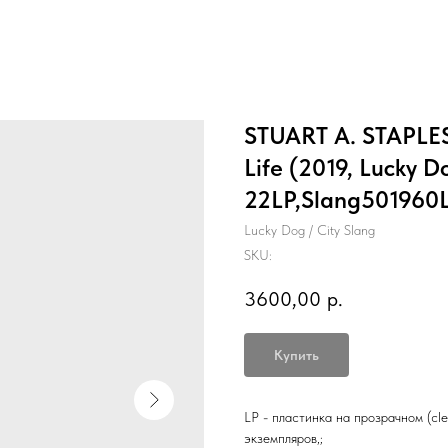
STUART A. STAPLES 
Life (2019, Lucky D
22LP,Slang501960
Lucky Dog / City Slang
SKU:
3600,00
р.
Купить
LP - пластинка на прозрачном (cl
экземпляров,;