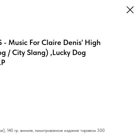
- Music For Claire Denis' High
og / City Slang) ,Lucky Dog
LP
ear), 140 гр. виниле, лимитрованное издание тиражом 500