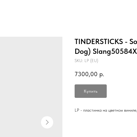
TINDERSTICKS - Sof
Dog) Slang50584X
SKU:
LP (EU)
7300,00
р.
Купить
LP - пластинка на цветном виниле