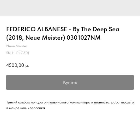
FEDERICO ALBANESE - By The Deep Sea
(2018, Neue Meister) 0301027NM
Neue Meister
SKU:
LP (GER)
4500,00
р.
Купить
Третий альбом молодого итальянского композитора и пианиста, работающего
в жанре нео-класссика