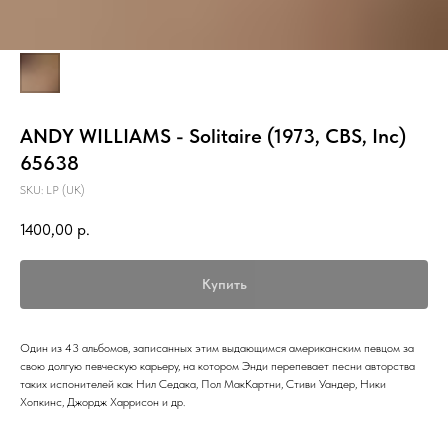
ANDY WILLIAMS - Solitaire (1973, CBS, Inc)
65638
SKU:
LP (UK)
1400,00
р.
Купить
Один из 43 альбомов, записанных этим выдающимся американским певцом за
свою долгую певческую карьеру, на котором Энди перепевает песни авторства
таких испонителей как Нил Седака, Пол МакКартни, Стиви Уандер, Ники
Хопкинс, Джордж Харрисон и др.