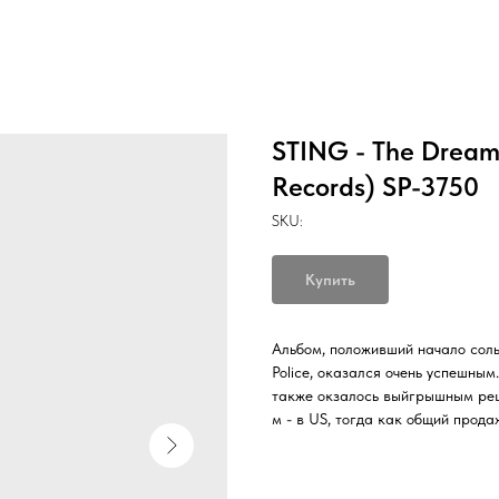
STING - The Dream 
Records) SP-3750
SKU:
Купить
Альбом, положивший начало соль
Police, оказался очень успешны
также окзалось выйгрышным реш
м - в US, тогда как общий прода