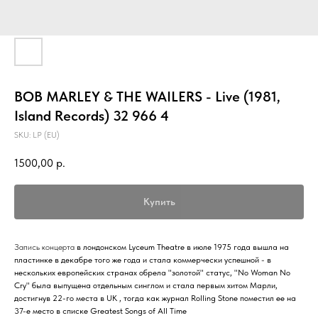
BOB MARLEY & THE WAILERS - Live (1981,
Island Records) 32 966 4
SKU:
LP (EU)
1500,00
р.
Купить
Запись концерта
в лондонском Lyceum Theatre в июле 1975 года вышла на
пластинке в декабре того же года и стала коммерчески успешной - в
нескольких европейских странах обрела "золотой" статус, "No Woman No
Cry" была выпущена отдельным синглом и стала первым хитом Марли,
достигнув 22-го места в UK , тогда как журнал Rolling Stone поместил ее на
37-е место в списке Greatest Songs of All Time