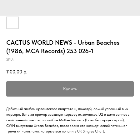
CACTUS WORLD NEWS - Urban Beaches
(1986, MCA Records) 253 026-1
SKU:
1100,00
р.
Купить
Дебютный альбом ирландского квартета и, пожалуй, самый успешный в их
карьере. Взяв за пример звездную карьеру их земляков U2 и даже записав
свой ранний сингл на их лэйбле Mother Records (Боно был продюсером),
CWN выпустили Urban Beaches, подзарядив его коммерческий потенциал
тремя хит-синглами, которые все попали в UK Singles Chart.