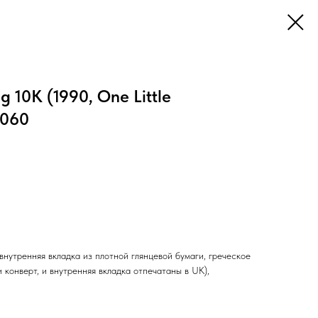
g 10K (1990, One Little
0060
 внутренняя вкладка из плотной глянцевой бумаги, греческое
 конверт, и внутренняя вкладка отпечатаны в UK),