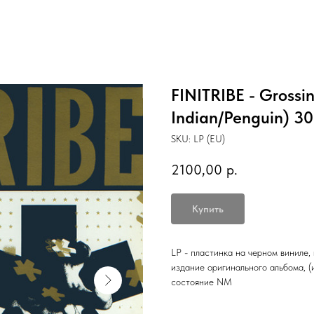
FINITRIBE - Grossin
Indian/Penguin) 3
SKU:
LP (EU)
2100,00
р.
Купить
LP - пластинка на черном виниле,
издание оригинального альбома, (и
состояние NM