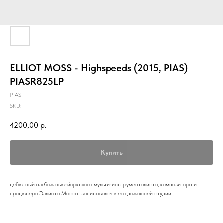
ELLIOT MOSS - Highspeeds (2015, PIAS)
PIASR825LP
PIAS
SKU:
4200,00
р.
Купить
дебютный альбом нью-йоркского мульти-инструменталиста, композитора и
продюсера Эллиота Мосса записывался в его домашней студии...