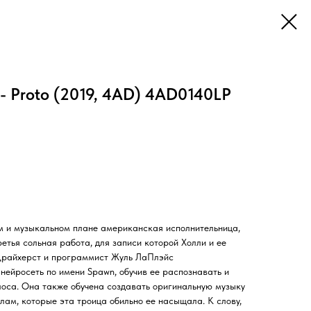
Proto (2019, 4AD) 4AD0140LP
м и музыкальном плане американская исполнительница,
етья сольная работа, для записи которой Холли и ее
Драйхерст и программист Жуль ЛаПлэйс
нейросеть по имени Spawn, обучив ее распознавать и
лоса. Она также обучена создавать оригинальную музыку
ам, которые эта троица обильно ее насыщала. К слову,