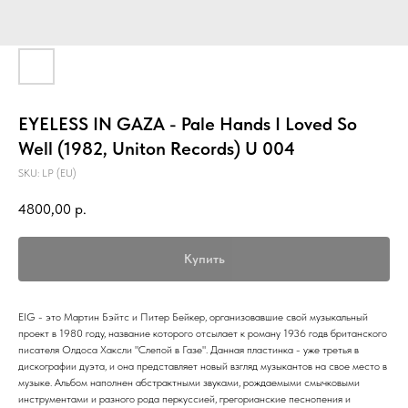
EYELESS IN GAZA - Pale Hands I Loved So
Well (1982, Uniton Records) U 004
SKU:
LP (EU)
4800,00
р.
Купить
EIG - это Мартин Бэйтс и Питер Бейкер, организовавшие свой музыкальный
проект в 1980 году, название которого отсылает к роману 1936 годв британского
писателя Олдоса Хаксли "Слепой в Газе". Данная пластинка - уже третья в
дискографии дуэта, и она представляет новый взгляд музыкантов на свое место в
музыке. Альбом наполнен абстрактными звуками, рождаемыми смычковыми
инструментами и разного рода перкуссией, грегорианские песнопения и