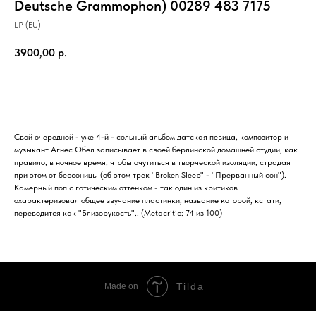
Deutsche Grammophon) 00289 483 7175
LP (EU)
3900,00
р.
Купить
Свой очередной - уже 4-й - сольный альбом датская певица, композитор и
музыкант Агнес Обел записывает в своей берлинской домашней студии, как
правило, в ночное время, чтобы очутиться в творческой изоляции, страдая
при этом от бессоницы (об этом трек "Broken Sleep" - "Прерванный сон").
Камерный поп с готическим оттенком - так один из критиков
охарактеризовал общее звучание пластинки, название которой, кстати,
переводится как "Близорукость".. (Metacritic: 74 из 100)
Tilda
Made on