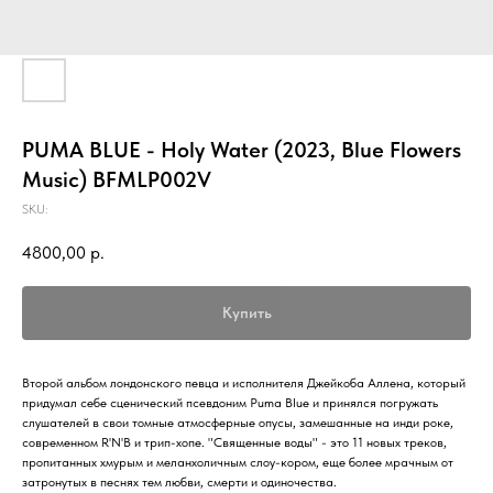
PUMA BLUE - Holy Water (2023, Blue Flowers
Music) BFMLP002V
SKU:
4800,00
р.
Купить
Второй альбом лондонского певца и исполнителя Джейкоба Аллена, который
придумал себе сценический псевдоним Puma Blue и принялся погружать
слушателей в свои томные атмосферные опусы, замешанные на инди роке,
современном R'N'B и трип-хопе. "Священные воды" - это 11 новых треков,
пропитанных хмурым и меланхоличным слоу-кором, еще более мрачным от
затронутых в песнях тем любви, смерти и одиночества.