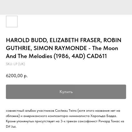
HAROLD BUDD, ELIZABETH FRASER, ROBIN
GUTHRIE, SIMON RAYMONDE - The Moon
And The Melodies (1986, 4AD) CAD611
SKU:
LP (UK)
6200,00
р.
Купить
совместный альбом участников Cocteau Twins (хотя этого названия нет на
обложке) и американского композитора-минималиста Харольда Бадда.
Кроме упомянутых присутствует на 3-х треках саксофонист Ричард Томас из
Dif Juz.