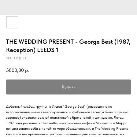
THE WEDDING PRESENT - George Best (1987,
Reception) LEEDS 1
SKU:
LP (UK)
5800,00
р.
Купить
Дебютный альбом группы из Лидса "George Best" (разрешение на
использование имени североирландской футбольной легенды было получено
заранее) оказался важной пластинкой в британской инди-музыке. Летом
1987 года распались The Smiths, многочисленные фэны Моррисси и Марра
почувствовали себя в какой-то мере обездоленными, и The Wedding Present
казались тем правильным центром притяжений для этой оказавшейся без