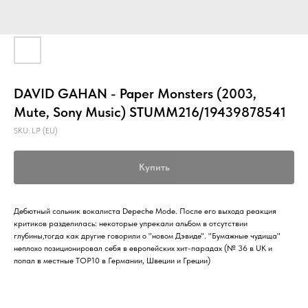
DAVID GAHAN - Paper Monsters (2003,
Mute, Sony Music) STUMM216/19439878541
SKU:
LP (EU)
Купить
Дебютный сольник вокалиста Depeche Mode. После его выхода реакция
критиков разделилась: некоторые упрекали альбом в отсутствии
глубины,тогда как другие говорили о "новом Дэвиде". "Бумажные чудища"
неплохо позиционировал себя в европейских хит-парадах (№ 36 в UK и
попал в местные TOP10 в Германии, Швеции и Греции)