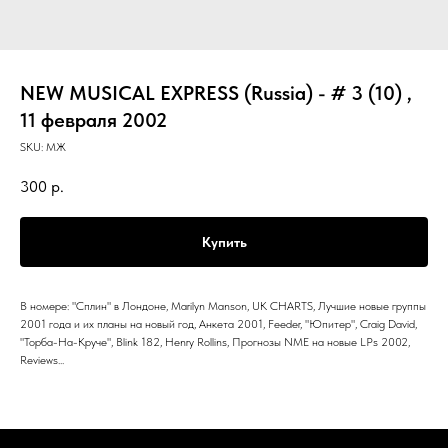
NEW MUSICAL EXPRESS (Russia) - # 3 (10) ,
11 февраля 2002
SKU:
МЖ
300
р.
Купить
В номере: "Сплин" в Лондоне, Marilyn Manson, UK CHARTS, Лучшие новые группы
2001 года и их планы на новый год, Анкета 2001, Feeder, "Юпитер", Craig David,
"Торба-На-Круче", Blink 182, Henry Rollins, Прогнозы NME на новые LPs 2002,
Reviews...