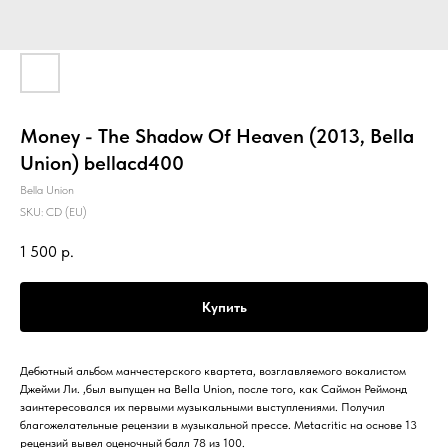
Money - The Shadow Of Heaven (2013, Bella
Union) bellacd400
Bella Union
SKU:
CD (EU)
1 500
р.
Купить
Дебютный альбом манчестерского квартета, возглавляемого вокалистом
Джейми Ли. ,был выпущен на Bella Union, после того, как Саймон Реймонд
заинтересовался их первыми музыкальными выступлениями. Получил
благожелательные рецензии в музыкальной прессе. Metacritic на основе 13
рецензий вывел оценочный балл 78 из 100.