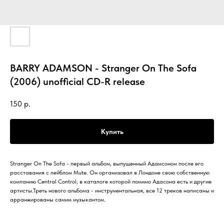
BARRY ADAMSON - Stranger On The Sofa
(2006) unofficial CD-R release
150
р.
Купить
Stranger On The Sofa - первый альбом, выпущенный Адамсоном после его
расставания с лейблом Mute. Он организовал в Лондоне свою собственную
компанию Central Control, в каталоге которой помимо Адасона есть и другие
артисты.Треть нового альбома - инструментальная, все 12 треков написаны и
арранжированы самим музыкантом.