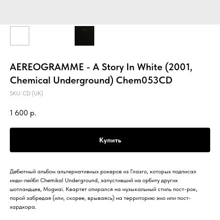
AEREOGRAMME - A Story In White (2001,
Chemical Underground) Chem053CD
SKU:
CD (UK)
1 600
р.
Купить
Дебютный альбом альтернативных рокеров из Глазго, которых подписал
инди-лейбл Chemikal Underground, запустивший на орбиту других
шотландцев, Mogwai. Квартет опирался на музыкальный стиль пост-рок,
порой забредая (или, скорее, врываясь) на территорию эмо или пост-
хардкора.