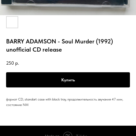
BARRY ADAMSON - Soul Murder (1992)
unofficial CD release
250
р.
Купить
формат CD, standart case with black tray, продолжительность звучания 47 мин,
состояние NM