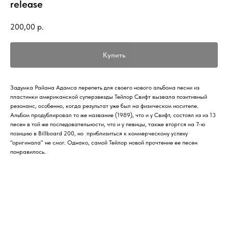
release
200,00
р.
Купить
Задумка Райана Адамса перепеть для своего нового альбома песни из
пластинки американской суперзвезды Тейлор Свифт вызвала позитивный
резонанс, особенно, когда результат уже был на физическом носителе.
Альбом продублировал то же название (1989), что и у Свифт, состоял из из 13
песен в той же последовательности, что и у певицы, также вторгся на 7-ю
позицию в Billboard 200, но приблизиться к коммерческому успеху
"оригинала" не смог. Однако, самой Тейлор новой прочтение ее песен
понравилось.