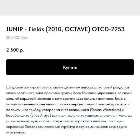
JUNIP - Fields (2010, OCTAVE) OTCD-2253
SKU:
CD (Jap)
2 500
р.
Купить
Шведское фолк-рок трио со своим дебютным альбомом, который рождался
около десяти лет, пока фронтмен группы Хосе Гонзалес управлялся со своей
сольной карьерой, записав к тому времени две сольных лонгплея. Junip в
какой-то степени более многостороняя версия самого Гонзалеса, схожая и
по темпу, и по тембру, которая за счет клавишника (Tobias Winterkorn) и
барабанщика (
Elias Araya
) выглядит однако как единая слаженная команда
равнозначных музыкантов, создающих завораживающий микс из ладно
скроенных Гонзалесом песенных структур и звуковых изысков двух других
участников,