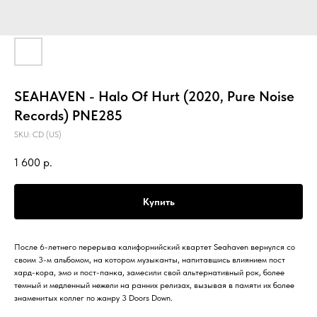
SEAHAVEN - Halo Of Hurt (2020, Pure Noise
Records) PNE285
SKU:
CD (US)
1 600
р.
Купить
После 6-летнего перерыва калифорнийский квартет Seahaven вернулся со
своим 3-м альбомом, на котором музыканты, напитавшись влиянием пост
хард-кора, эмо и пост-панка, замесили свой альтернативный рок, более
темный и медленный нежели на ранних релизах, вызывая в памяти их более
знаменитых коллег по жанру 3 Doors Down.