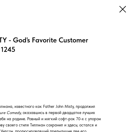
 - God's Favorite Customer
 1245
лмана, известного как Father John Misty, продолжил
ure Comedy,
оказавшись в первой двадцатке лучших
себя на родине. Ровный и мягкий софт-рок 70-х с упором
ву своего стиля Тиллман сохранил и здесь; остался и
Уилсон, продюсировавший предыдущие две его