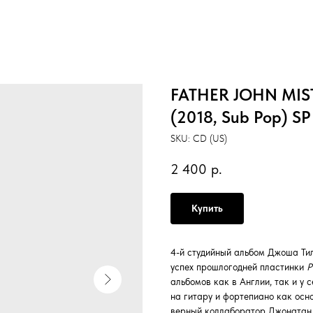
FATHER JOHN MISTY
(2018, Sub Pop) SP
SKU:
CD (US)
2 400
р.
Купить
4-й студийный альбом Джоша Тил
успех прошлогодней пластинки
P
альбомов как в Англии, так и у 
на гитару и фортепиано как осно
верный коллаборатор Джонатан 