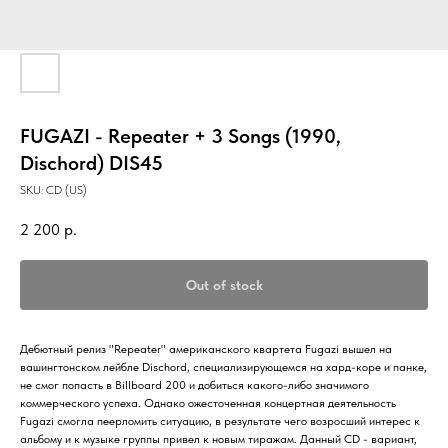
FUGAZI - Repeater + 3 Songs (1990,
Dischord) DIS45
SKU:
CD (US)
2 200
р.
Out of stock
Дебютный релиз "Repeater" американского квартета Fugazi вышел на
вашингтонском лейбле Dischord, специализирующемся на хард-коре и панке,
не смог попасть в Billboard 200 и добиться какого-либо значимого
коммерческого успеха. Однако ожесточенная концертная деятельность
Fugazi смогла пеерломить ситуацию, в результате чего возросший интерес к
альбому и к музыке группы привел к новым тиражам. Данный CD - вариант,