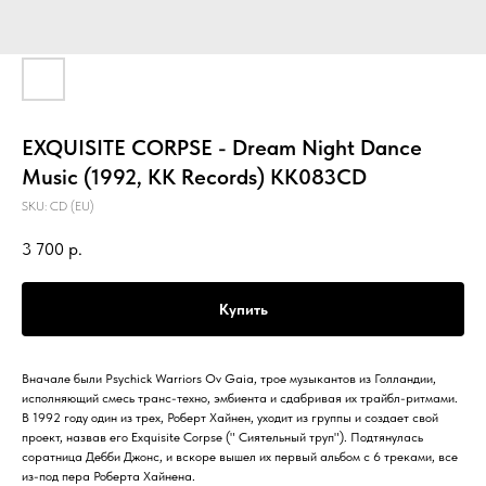
EXQUISITE CORPSE - Dream Night Dance
Music (1992, KK Records) KK083CD
SKU:
CD (EU)
3 700
р.
Купить
Вначале были Psychick Warriors Ov Gaia, трое музыкантов из Голландии,
исполняющий смесь транс-техно, эмбиента и сдабривая их трайбл-ритмами.
В 1992 году один из трех, Роберт Хайнен, уходит из группы и создает свой
проект, назвав его Exquisite Corpse (" Сиятельный труп"). Подтянулась
соратница Дебби Джонс, и вскоре вышел их первый альбом с 6 треками, все
из-под пера Роберта Хайнена.