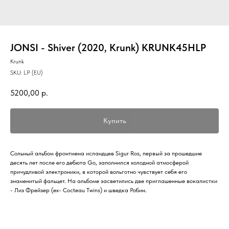
JONSI - Shiver (2020, Krunk) KRUNK45HLP
Krunk
SKU:
LP (EU)
5200,00
р.
Купить
Сольный альбом фронтмена исландцев Sigur Ros, первый за прошедшие
десять лет после его дебюта Go, заполнился холодной атмосферой
причудливой электроники, в которой вольготно чувствует себя его
знаменитый фальцет. На альбоме засветились две приглашенные вокалистки
- Лиз Фрейзер (ex- Cocteau Twins) и шведка Робин.