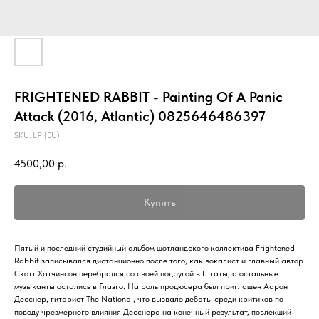
FRIGHTENED RABBIT - Painting Of A Panic
Attack (2016, Atlantic) 0825646486397
SKU:
LP (EU)
4500,00
р.
Купить
Пятый и последний студийный альбом шотландского коллектива Frightened
Rabbit записывался дистанционно после того, как вокалист и главный автор
Скотт Хатчинсон перебрался со своей подругой в Штаты, а остальные
музыканты остались в Глазго. На роль продюсера был приглашен Аарон
Десснер, гитарист The National, что вызвало дебаты среди критиков по
поводу чрезмерного влияния Десснера на конечный результат, повлекший