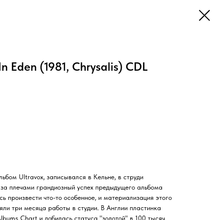
 Eden (1981, Chrysalis) CDL
льбом Ultravox, записывался в Кельне, в струди
за плечами грандиозный успех предыдущего альбома
сь произвести что-то особенное, и материализация этого
яли три месяца работы в студии. В Англии пластинка
lbums Chart и добилась статуса "золотой" в 100 тысяч