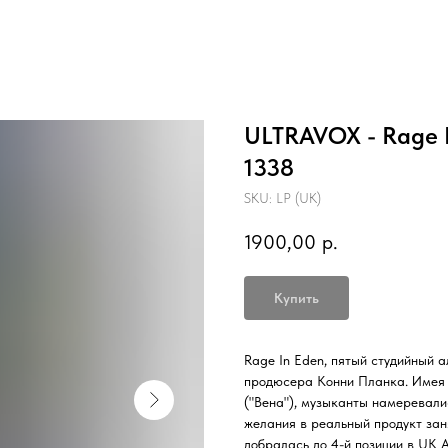
ULTRAVOX - Rage In
1338
SKU:
LP (UK)
1900,00
р.
Купить
Rage In Eden, пятый студийный а
продюсера Конни Планка. Имея 
("Вена"), музыканты намеревали
желания в реальный продукт зан
добралась до 4-й позиции в UK A