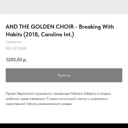
AND THE GOLDEN CHOIR - Breaking With
Habits (2018, Caroline Int.)
Caroline Int.
SKU:
LP (GER)
3200,00
р.
Купить
Проект берлинского музыканта и продюсера Тобиаса Зиберта со вторым
альбомом, представляющим 11 новых композиций, спетых и сыгранных в
свойственной Тобиасу меланхоличной манере.