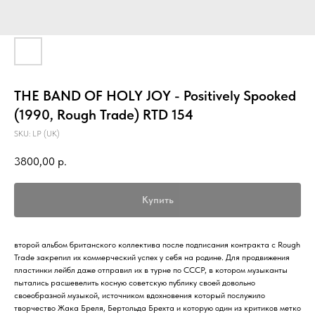
THE BAND OF HOLY JOY - Positively Spooked
(1990, Rough Trade) RTD 154
SKU:
LP (UK)
3800,00
р.
Купить
второй альбом британского коллектива после подписания контракта с Rough
Trade закрепил их коммерческий успех у себя на родине. Для продвижения
пластинки лейбл даже отправил их в турне по СССР, в котором музыканты
пытались расшевелить косную советскую публику своей довольно
своеобразной музыкой, источником вдохновения который послужило
творчество Жака Бреля, Бертольда Брехта и которую один из критиков метко