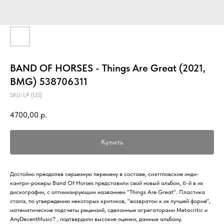
BAND OF HORSES - Things Are Great (2021,
BMG) 538706311
SKU:
LP (US)
4700,00
р.
Купить
Достойно преодолев серьезную перемену в составе, сиэттловские инди-
кантри-рокеры Band Of Horses представили свой новый альбом, 6-й в их
дискографии, с оптимизирующим названием "Things Are Great". Пластика
стала, по утверждению некоторых критиков, "возвратом к их лучшей форме",
математические подсчеты рецензий, сделанные агрегаторами Metacritic и
AnyDecentMusic? , подтвердили высокие оценки, данные альбому.