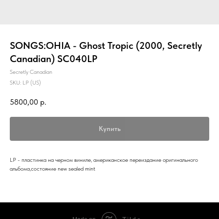
SONGS:OHIA - Ghost Tropic (2000, Secretly
Canadian) SC040LP
Secretly Canadian
SKU:
LP (US)
5800,00
р.
Купить
LP - пластинка на черном виниле, американское переиздание оригинального
альбома,состояние new sealed mint