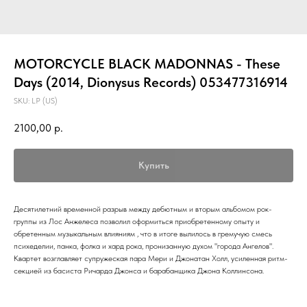
MOTORCYCLE BLACK MADONNAS - These
Days (2014, Dionysus Records) 053477316914
SKU:
LP (US)
2100,00
р.
Купить
Десятилетний временной разрыв между дебютным и вторым альбомом рок-
группы из Лос Анжелеса позволил оформиться приобретенному опыту и
обретенным музыкальным влияниям , что в итоге вылилось в гремучую смесь
психеделии, панка, фолка и хард рока, пронизанную духом "города Ангелов".
Квартет возглавляет супружеская пара Мери и Джонатан Холл, усиленная ритм-
секцией из басиста Ричарда Джонса и барабанщика Джона Коллинсона.