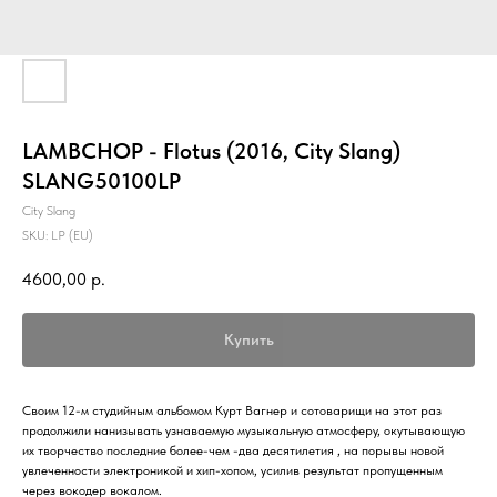
LAMBCHOP - Flotus (2016, City Slang)
SLANG50100LP
City Slang
SKU:
LP (EU)
4600,00
р.
Купить
Своим 12-м студийным альбомом Курт Вагнер и сотоварищи на этот раз
продолжили нанизывать узнаваемую музыкальную атмосферу, окутывающую
их творчество последние более-чем -два десятилетия , на порывы новой
увлеченности электроникой и хип-хопом, усилив результат пропущенным
через вокодер вокалом.