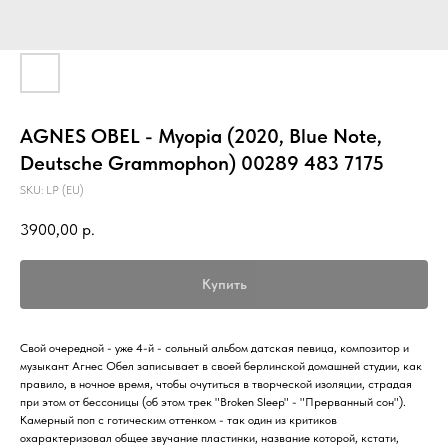
AGNES OBEL - Myopia (2020, Blue Note,
Deutsche Grammophon) 00289 483 7175
SKU:
LP (EU)
3900,00
р.
Купить
Свой очередной - уже 4-й - сольный альбом датская певица, композитор и
музыкант Агнес Обел записывает в своей берлинской домашней студии, как
правило, в ночное время, чтобы очутиться в творческой изоляции, страдая
при этом от бессоницы (об этом трек "Broken Sleep" - "Прерванный сон").
Камерный поп с готическим оттенком - так один из критиков
охарактеризовал общее звучание пластинки, название которой, кстати,