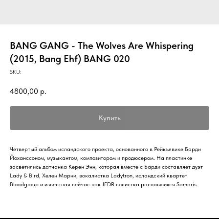
BANG GANG - The Wolves Are Whispering
(2015, Bang Ehf) BANG 020
SKU:
4800,00
р.
Купить
Четвертый альбом исландского проекта, основанного в Рейкъявике Барди
Йоханссоном, музыкантом, композитором и продюсером. На пластинке
засветились датчанка Керен Энн, которая вместе с Барди составляет дуэт
Lady & Bird, Хелен Марни, вокалистка Ladytron, исландский квартет
Bloodgroup и известная сейчас как JFDR солистка распавшихся Samaris.