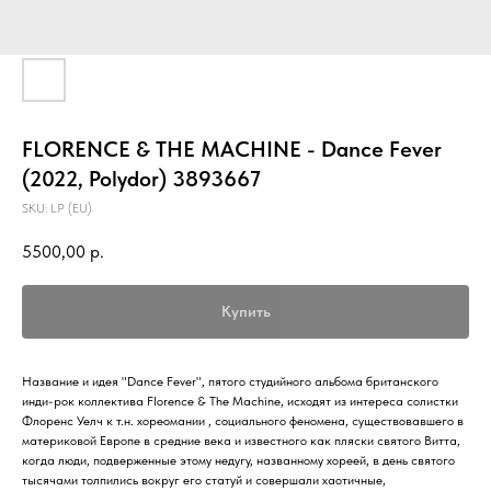
FLORENCE & THE MACHINE - Dance Fever
(2022, Polydor) 3893667
SKU:
LP (EU)
5500,00
р.
Купить
Название и идея "Dance Fever", пятого студийного альбома британского
инди-рок коллектива Florence & The Machine, исходят из интереса солистки
Флоренс Уелч к т.н. хореомании , социального феномена, существовавшего в
материковой Европе в средние века и известного как пляски святого Витта,
когда люди, подверженные этому недугу, названному хореей, в день святого
тысячами толпились вокруг его статуй и совершали хаотичные,