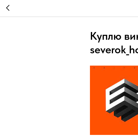
Куплю вин
severok_