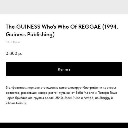
The GUINESS Who's Who Of REGGAE (1994,
Guiness Publishing)
SKU:
Book
3 800
р.
Купить
В алфавитном порядке это издание катаголизирует биографии и картеры
артистов, развивших жанро рэггей музыки, от Боба Марли и Питера Тоша
через британские группы вроде UB40, Steel Pulse и Aswad, до Shaggy и
Chaka Demus.