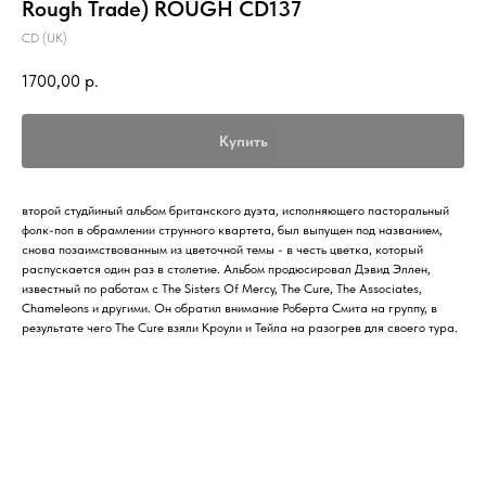
Rough Trade) ROUGH CD137
CD (UK)
1700,00
р.
Купить
второй студйиный альбом британского дуэта, исполняющего пасторальный
фолк-поп в обрамлении струнного квартета, был выпущен под названием,
снова позаимствованным из цветочной темы - в честь цветка, который
распускается один раз в столетие. Альбом продюсировал Дэвид Эллен,
известный по работам с The Sisters Of Mercy, The Cure, The Associates,
Chameleons и другими. Он обратил внимание Роберта Смита на группу, в
результате чего The Cure взяли Кроули и Тейла на разогрев для своего тура.