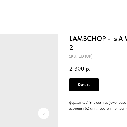
LAMBCHOP - Is A W
2
SKU:
CD (UK)
2 300
р.
Купить
формат CD in clear tray jewel cas
звучания 62 мин., состояние near 