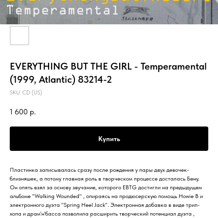
EVERYTHING BUT THE GIRL - Temperamental
(1999, Atlantic) 83214-2
SKU:
CD (US)
1 600
р.
Купить
Пластинка записывалась сразу после рождения у пары двух девочек-
близняшек, а потому главная роль в творческом процессе досталась Бену.
Он опять взял за основу звучание, которого EBTG достигли на предыдущем
альбоме "Walking Wounded" , опираясь на продюсерскую помощь Howie B и
электронного дуэта "Spring Heel Jack". Электронная добавка в виде трип-
хопа и драм'н'басса позволила расширить творческий потенциал дуэта ,