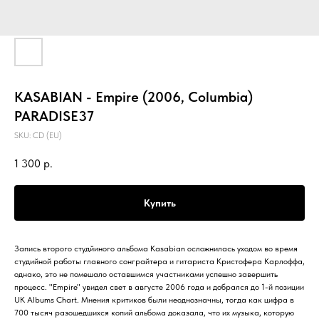
KASABIAN - Empire (2006, Columbia)
PARADISE37
SKU:
CD (EU)
1 300
р.
Купить
Запись второго студйиного альбома Kasabian осложнилась уходом во время
студийной работы главного сонграйтера и гитариста Кристофера Карлоффа,
однако, это не помешало оставшимся участниками успешно завершить
процесс. "Empire" увидел свет в августе 2006 года и добрался до 1-й позиции
UK Albums Chart. Мнения критиков были неоднозначны, тогда как цифра в
700 тысяч разошедшихся копий альбома доказала, что их музыка, которую