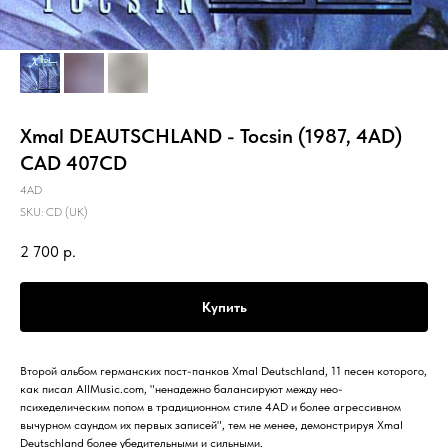
Xmal DEAUTSCHLAND - Tocsin (1987, 4AD)
CAD 407CD
4AD
SKU:
CD (UK)
2 700
р.
Купить
Второй альбом германских пост-панков Xmal Deutschland, 11 песен которого,
как писал AllMusic.com, "ненадежно балансируют между нео-
психеделическим попом в традиционном стиле 4AD и более агрессивном
вычурном саундом их первых записей", тем не менее, демонстрируя Xmal
Deutschland более убедительными и сильными.