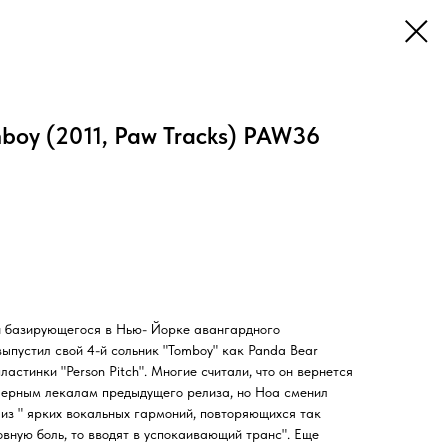
oy (2011, Paw Tracks) PAW36
ей базирующегося в Нью- Йорке авангардного
 выпустил свой 4-й сольник "Tomboy" как Panda Bear
ластинки "Person Pitch". Многие считали, что он вернется
лерным лекалам предыдущего релиза, но Ноа сменил
 из " ярких вокальных гармоний, повторяющихся так
овную боль, то вводят в успокаивающий транс". Еще