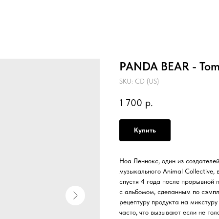
PANDA BEAR - Tomb
SKU:
CD (US)
1 700
р.
Купить
Ноа Леннокс, один из создател
музыкального Animal Collective,
спустя 4 года после прорывной п
с альбомом, сделанным по сэмп
рецептуру продукта на микстуру
часто, что вызывают если не гол